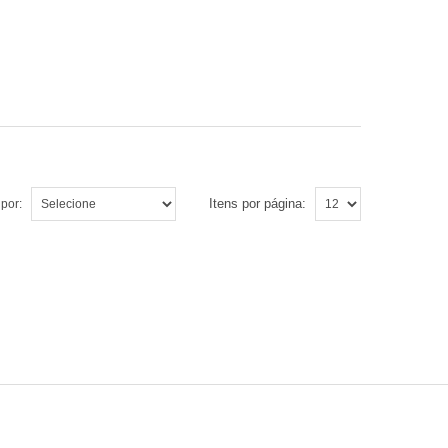
Itens por página:
por: