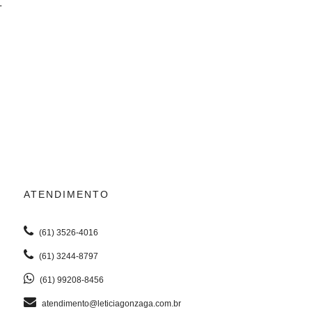
L
ATENDIMENTO
(61) 3526-4016
(61) 3244-8797
(61) 99208-8456
atendimento@leticiagonzaga.com.br