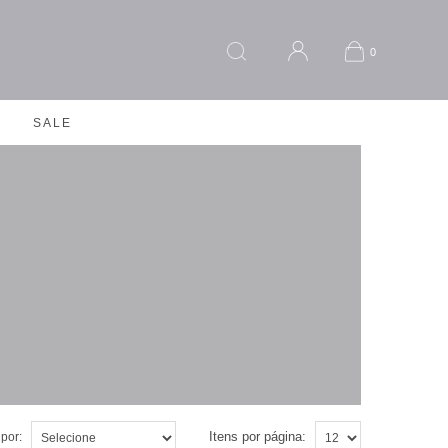
0
SALE
Itens por página:
por: