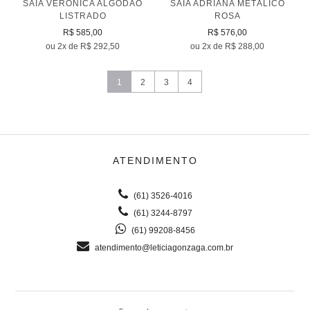
SAIA VERÔNICA ALGODÃO
SAIA ADRIANA METÁLICO
LISTRADO
ROSA
R$ 585,00
R$ 576,00
ou 2x de R$ 292,50
ou 2x de R$ 288,00
1
2
3
4
ATENDIMENTO
(61) 3526-4016
(61) 3244-8797
(61) 99208-8456
atendimento@leticiagonzaga.com.br