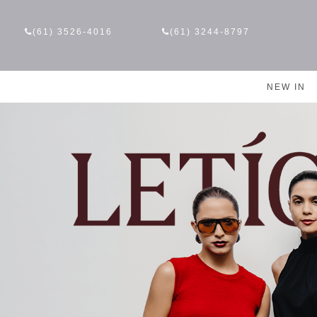
(61) 3526-4016
(61) 3244-8797
NEW IN