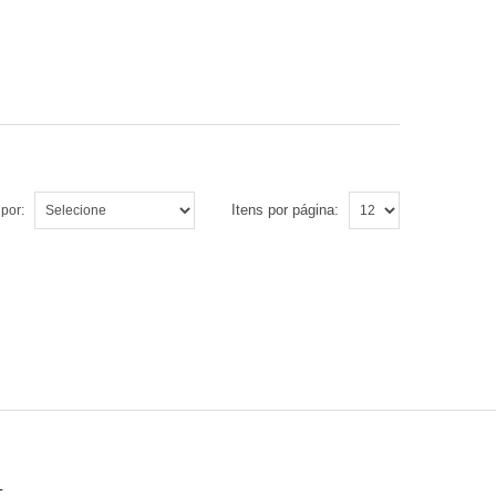
Itens por página:
por:
L