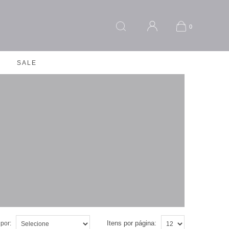
0
SALE
Itens por página:
por: