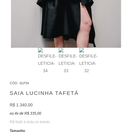
CÓD:
SLP34
SAIA LUCINHA TAFETÁ
R$ 1.340,00
ou
4
x
de
R$ 335,00
R$ NaN à vista no boleto
Tamanho