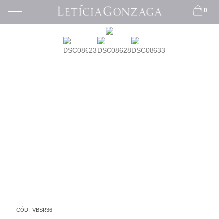
0
CÓD:
VBSR36