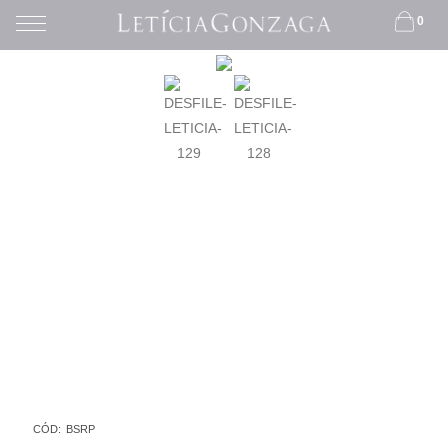
0
CÓD:
BSRP