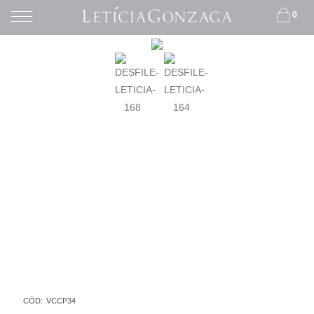
0
CÓD:
VCCP34