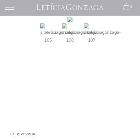
0
CÓD:
VCVMP40