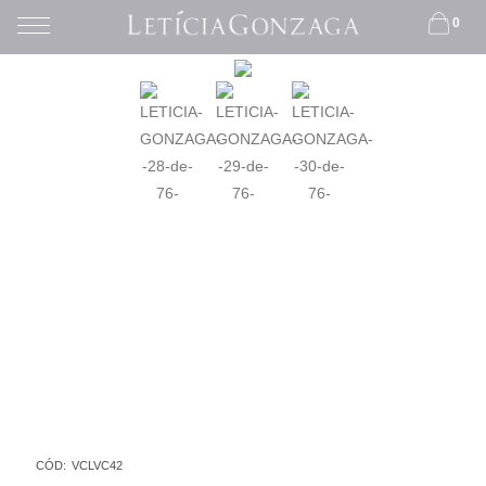
0
CÓD:
VCLVC42