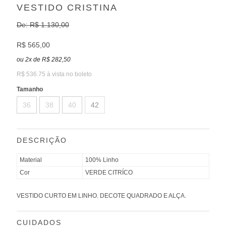
VESTIDO CRISTINA
De:
R$ 1.130,00
R$ 565,00
ou
2
x
de
R$ 282,50
R$ 536.75 à vista no boleto
Tamanho
36
38
40
42
DESCRIÇÃO
Material
100% Linho
Cor
VERDE CITRÍCO
VESTIDO CURTO EM LINHO. DECOTE QUADRADO E ALÇA.
CUIDADOS